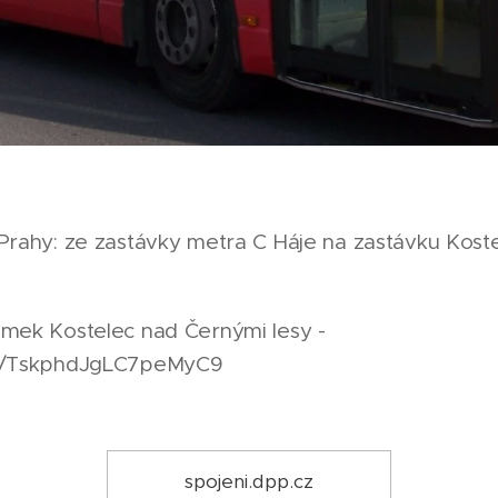
 Prahy: ze zastávky metra C Háje na zastávku Kost
ámek Kostelec nad Černými lesy -
ps/TskphdJgLC7peMyC9
spojeni.dpp.cz